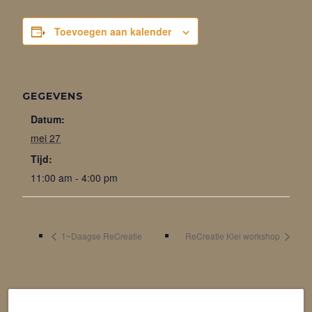
Toevoegen aan kalender
GEGEVENS
Datum:
mei 27
Tijd:
11:00 am - 4:00 pm
1~Daagse ReCreatie
ReCreatie Klei workshop