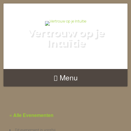
Vertrouw op je
Intuïtie
Menu
« Alle Evenementen
Dit evenement is voorbij.